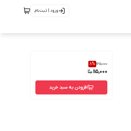
ورود | ثبت‌نام
8
%
125,000
115,000
افزودن به سبد خرید