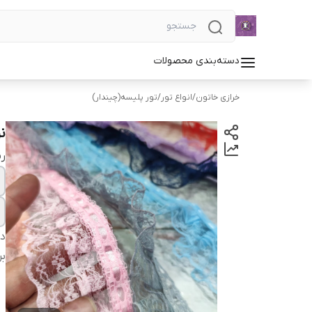
دسته‌بندی محصولات
خرازی خاتون
/
انواع تور
/
تور پلیسه(چیندار)
نو
رن
دس
بر