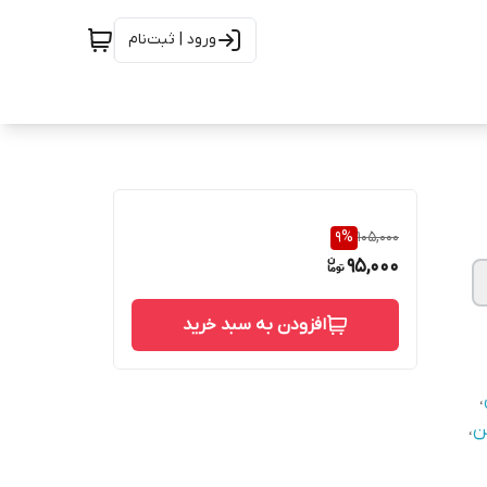
ورود | ثبت‌نام
9
%
105,000
95,000
افزودن به سبد خرید
،
ن
،