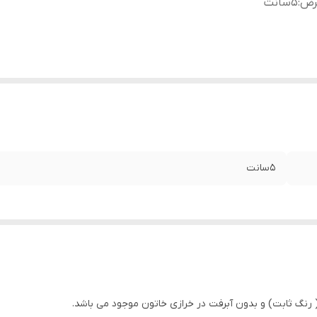
رض
:
۵سانت
۵سانت