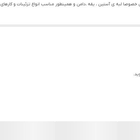
صوصا لبه ی آستین ، یقه ،دامن و همینطور مناسب انواع تزئینات و کارهای دس
ید.