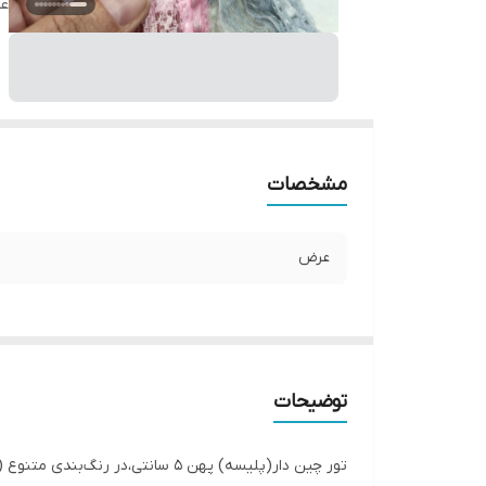
ع
مشخصات
عرض
توضیحات
تور چین دار(پلیسه) پهن ۵ سانتی،در رنگ‌بندی متنوع ( رنگ ثابت) و بدون آبرفت در خرازی خاتون موجود می باشد.