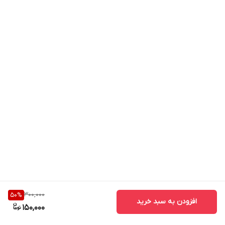
300,000
50
%
افزودن به سبد خرید
150,000