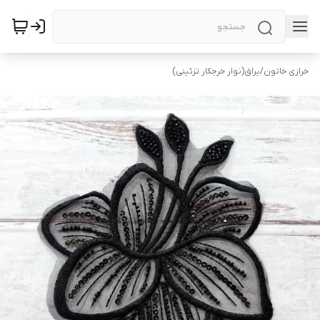
خرازی خاتون
/
یراق(نوار خرجکار تزئینی)