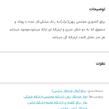
توضیحات
یراق گلدوزی مجلسی پهن(ترک)،به رنگ مشکی،کار شده با پولک و
منجوق که به دو شکل متری و اپلیکه ای ارائه میشود،موجود میباشد
هر متر شامل ۵عدد اپلیکه گل میباشد
نظرات
دسته‌بندی
:
یراق(نوار خرجکار تزئینی)
برچسب‌ها :
نوار خرجکار پهن
،
اپلیکه مجلسی
،
اپلیکه مشکی
،
نوار یراق گلدوزی
،
اپلیکه مانتو
،
اپلیکه لباس
،
خرجکار لباس مجلسی