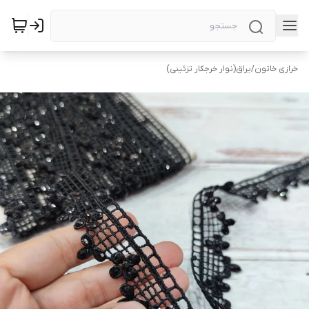
خرازی خاتون
/
یراق(نوار خرجکار تزئینی)