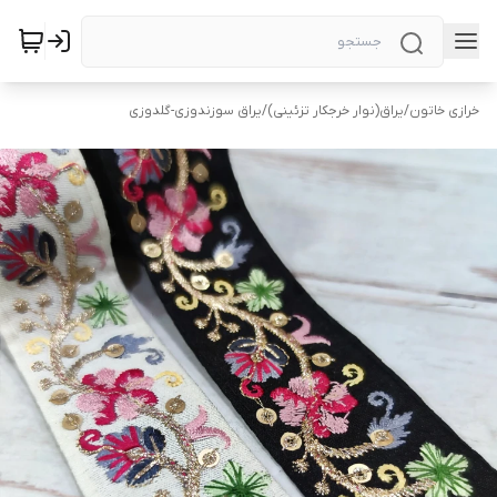
خرازی خاتون
/
یراق(نوار خرجکار تزئینی)
/
یراق سوزندوزی-گلدوزی