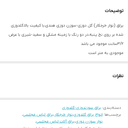
توضیحات
یراق (نوار خرجکار) گل دوزی-سوزن دوزی هندی،با کیفیت بالا،گلدوزی
شده بر روی نخ پنبه،در دو رنگ با زمینه مشکی و سفید-شیری با عرض
۳/۲سانت موجود می باشد
موجودی به متر است
نظرات
دسته‌بندی
:
یراق سوزندوزی-گلدوزی
برچسب‌ها :
انواع یراق گلدوزی
،
نوار خرجکار
،
یراق لباس مجلسی
،
نوار سوزن دوزی
،
یراق آلات لباس مجلسی
،