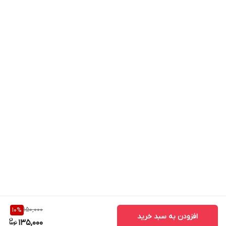
150,000
10
%
افزودن به سبد خرید
135,000