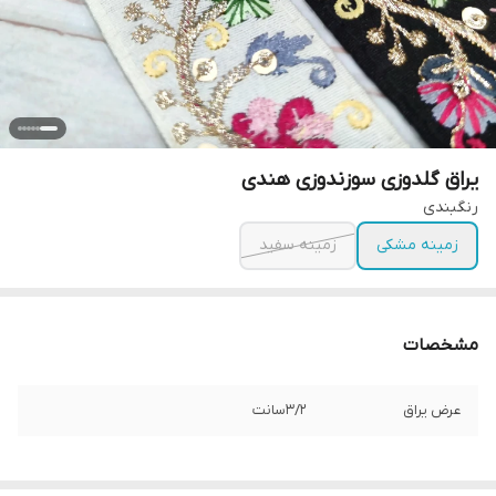
یراق گلدوزی سوزندوزی هندی
رنگبندی
زمینه مشکی
زمینه سفید
مشخصات
عرض یراق
۳/۲سانت