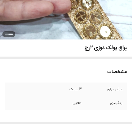
یراق پولک دوزی ۲رج
مشخصات
عرض یراق
۳ سانت
رنگبندی
طلایی