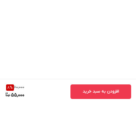
60,000
8
%
افزودن به سبد خرید
55,000