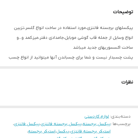
توضیحات
پیکسلهای برجسته فانتزی،مورد استفاده در ساخت انواع گلسر،تزیین
انواع وسایل از جمله قاب گوشی موبایل،جامدادی دفتر،میز،کمد و...و
ساخت اکسسوریهای جدید میباشد
پشت چسبدار نیست و شما برای چسباندن آنها میتوانید از انواع چسب
مایع،حرارتی و چسب دو طرفه استفاده فرمایید
نظرات
دسته‌بندی
:
لوازم کاردستی
برچسب‌ها :
پیکسل برجسته
،
پیکسل برجسته فانتزی
،
پیکسل فانتزی
،
استیکر برجسته فانتزی
،
پیکسل
،
استیکر برجسته
،