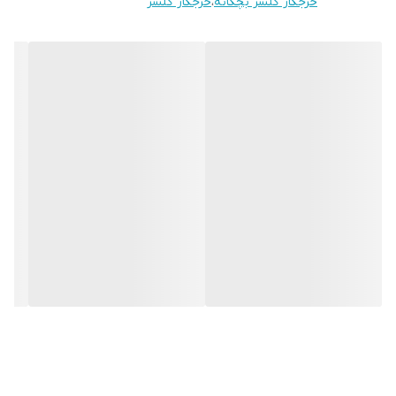
خرجکار گلسر بچگانه
،
خرجکار گلسر