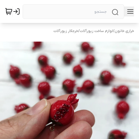
خرازی خاتون
/
لوازم ساخت زیورآلات
/
خرجکار زیورآلات