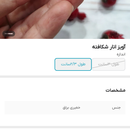
آویز انار شکافته
اندازه
طول ۳سانت
طول ۲/۳سانت
مشخصات
جنس
خمیری براق