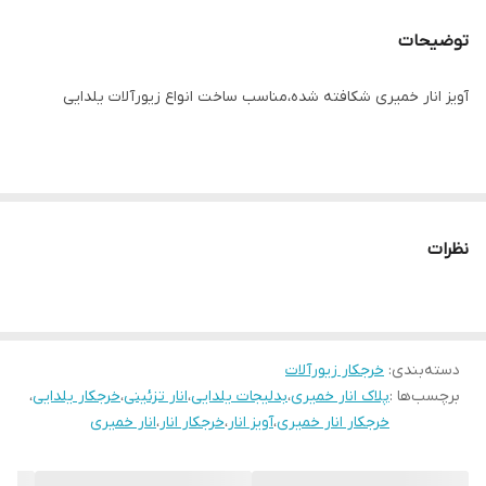
توضیحات
آویز انار خمیری شکافته شده،مناسب ساخت انواع زیورآلات یلدایی
نظرات
دسته‌بندی
:
خرجکار زیورآلات
برچسب‌ها :
پلاک انار خمیری
،
بدلیجات یلدایی
،
انار تزئینی
،
خرجکار یلدایی
،
خرجکار انار خمیری
،
آویز انار
،
خرجکار انار
،
انار خمیری