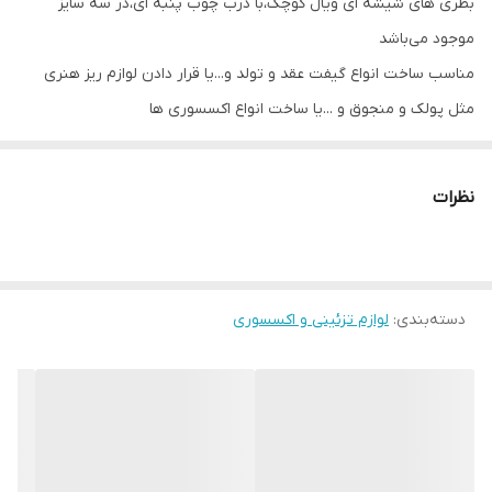
بطری های شیشه ای ویال کوچک،با درب چوب پنبه ای،در سه سایز
موجود می‌باشد
مناسب ساخت انواع گیفت عقد و تولد و...یا قرار دادن لوازم ریز هنری
مثل پولک و منجوق و ...یا ساخت انواع اکسسوری ها
ارتفاع ثبت شده ارتفاع خود شیشه به علاوه نیم سانت درب چوب پنبه
ای بر روی آن می‌باشد و منظور از ۲/۵×۶/۵ ،ارتفاع ۶/۵ و قطر کف بطری
نظرات
۲/۵ میباشد
دسته‌بندی
:
لوازم تزئینی و اکسسوری