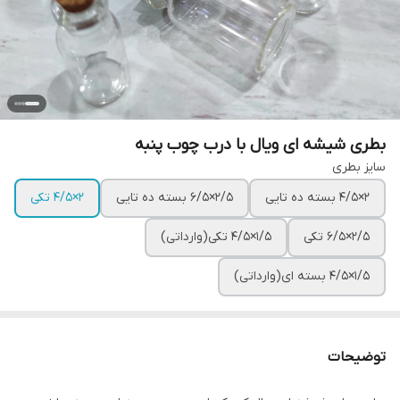
بطری شیشه ای ویال با درب چوب پنبه
سایز بطری
۲×۴/۵ بسته ده تایی
۲/۵×۶/۵ بسته ده تایی
۲×۴/۵ تکی
۲/۵×۶/۵ تکی
۱/۵×۴/۵ تکی(وارداتی)
۱/۵×۴/۵ بسته ای(وارداتی)
توضیحات