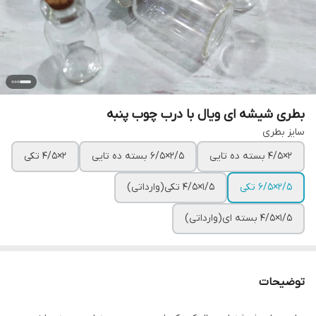
بطری شیشه ای ویال با درب چوب پنبه
سایز بطری
۲×۴/۵ بسته ده تایی
۲/۵×۶/۵ بسته ده تایی
۲×۴/۵ تکی
۲/۵×۶/۵ تکی
۱/۵×۴/۵ تکی(وارداتی)
۱/۵×۴/۵ بسته ای(وارداتی)
توضیحات