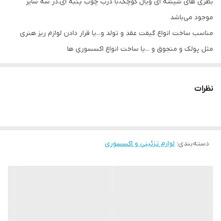
بطری های شیشه ای ویال کوچک،با درب چوب پنبه ای،در سه سایز
موجود می‌باشد
مناسب ساخت انواع گیفت عقد و تولد و...یا قرار دادن لوازم ریز هنری
مثل پولک و منجوق و ...یا ساخت انواع اکسسوری ها
ارتفاع ثبت شده ارتفاع خود شیشه به علاوه نیم سانت درب چوب پنبه
ای بر روی آن می‌باشد و منظور از ۲/۵×۶/۵ ،ارتفاع ۶/۵ و قطر کف بطری
نظرات
۲/۵ میباشد
دسته‌بندی
:
لوازم تزئینی و اکسسوری