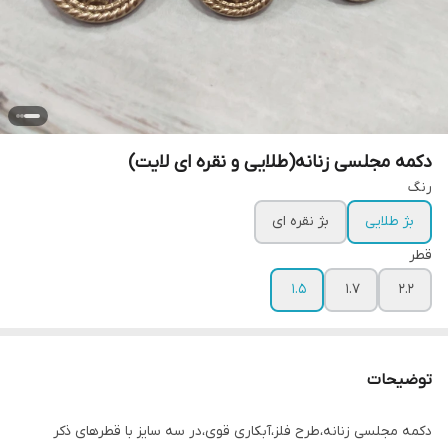
دکمه مجلسی زنانه(طلایی و نقره ای لایت)
رنگ
بژ طلایی
بژ نقره ای
قطر
۱.۵
۱.۷
۲.۲
توضیحات
دکمه مجلسی زنانه،طرح فلز،آبکاری قوی،در سه سایز با قطرهای ذکر