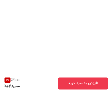
53,000
9
%
افزودن به سبد خرید
48,000