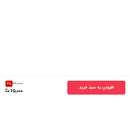
72,000
9
%
افزودن به سبد خرید
65,000