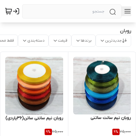
روبان
جدیدترین
برندها
قیمت
دسته‌بندی
فقط محص
روبان نیم سانت ساتنی
روبان نیم سانتی ساتن(۳۶یاردی)
75,000
75,000
9
%
9
%